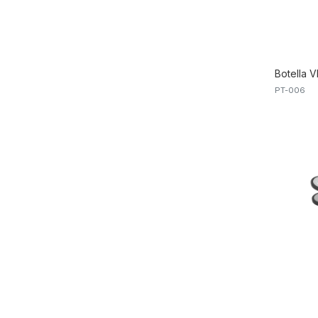
Botella V
PT-006