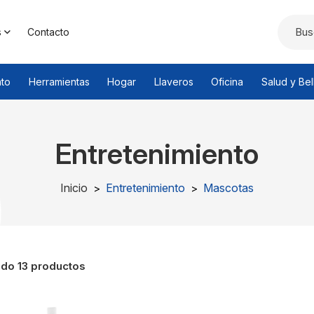
s
Contacto
nto
Herramientas
Hogar
Llaveros
Oficina
Salud y Bel
Entretenimiento
Inicio
Entretenimiento
Mascotas
do 13 productos