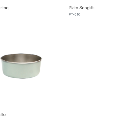
staq
Plato Scoglitti
PT-010
illo