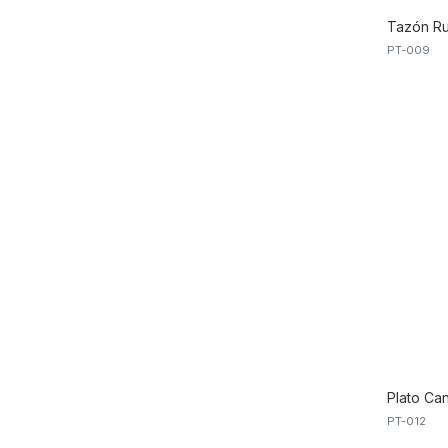
Tazón Ru
PT-009
Plato Can
PT-012