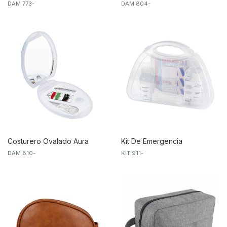
DAM 773-
DAM 804-
Young
Costurero Ovalado Aura
Kit De Emergencia
DAM 810-
KIT 911-