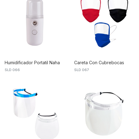
Humidificador Portatil Naha
Careta Con Cubrebocas
SLD 066
SLD 067
Quebec