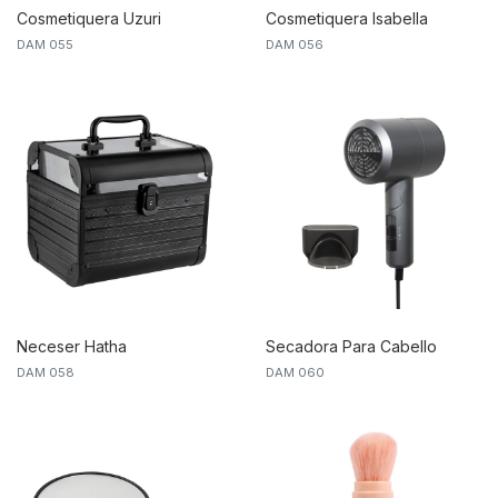
Cosmetiquera Uzuri
Cosmetiquera Isabella
DAM 055
DAM 056
Neceser Hatha
Secadora Para Cabello
DAM 058
DAM 060
Gisele