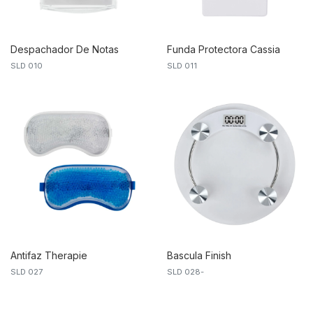
Despachador De Notas
Funda Protectora Cassia
SLD 010
SLD 011
Doctor
Antifaz Therapie
Bascula Finish
SLD 027
SLD 028-