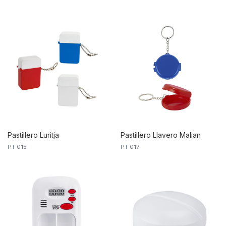
Devika
Pastillero Luritja
Pastillero Llavero Malian
PT 015
PT 017