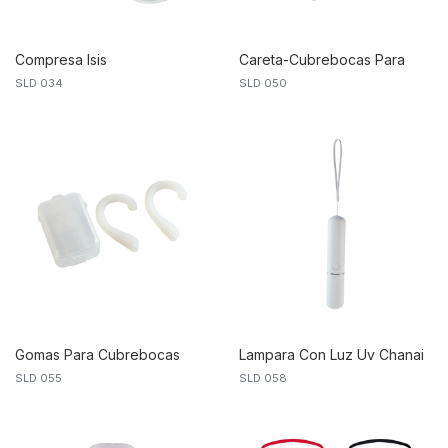
Compresa Isis
Careta-Cubrebocas Para
SLD 034
SLD 050
Sublimar
Gomas Para Cubrebocas
Lampara Con Luz Uv Chanai
SLD 055
SLD 058
Bombay