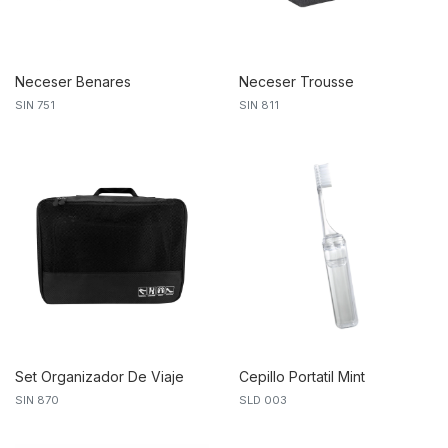
Neceser Benares
Neceser Trousse
SIN 751
SIN 811
Set Organizador De Viaje
Cepillo Portatil Mint
SIN 870
SLD 003
Cavtat