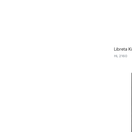
Libreta K
HL 2160