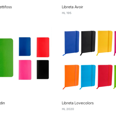
ettifoss
Libreta Avoir
HL 195
din
Libreta Lovecolors
HL 2020