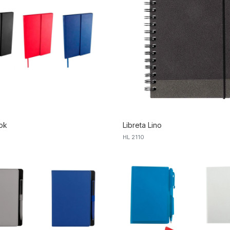
Bok
Libreta Lino
HL 2110