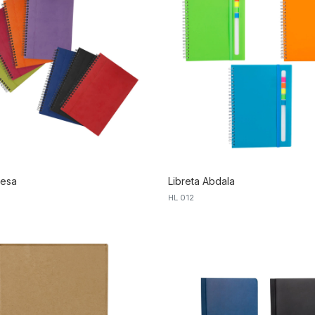
lesa
Libreta Abdala
HL 012