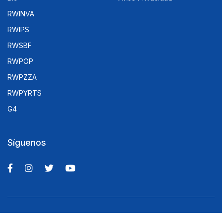
RWINVA
RWIPS
RWSBF
RWPOP
RWPZZA
RWPYRTS
G4
Síguenos
© 2025 Rowe Promoción y Regalos.